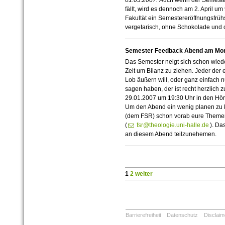
01.03.2007:
Auch wenn der Semester
fällt, wird es dennoch am 2. April u
Fakultät ein Semestereröffnungsfrüh
vergetarisch, ohne Schokolade und 
Semester Feedback Abend am Mont
Das Semester neigt sich schon wied
Zeit um Bilanz zu ziehen. Jeder der
Lob äußern will, oder ganz einfach 
sagen haben, der ist recht herzlic
29.01.2007 um 19:30 Uhr in den Hörs
Um den Abend ein wenig planen zu kö
(dem FSR) schon vorab eure Theme
(
fsr@theologie.uni-halle.de
). Da
an diesem Abend teilzunehemen.
1
2
weiter
Barrierefreiheit
Datenschutz
Disclaim