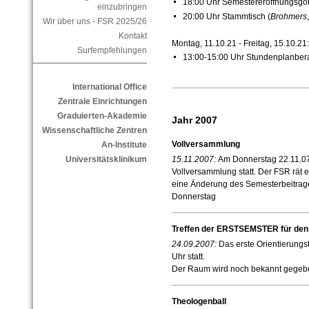
18:00 Uhr Semestereröffnungsgott
einzubringen
20:00 Uhr Stammtisch (
Brohmers
,
Wir über uns - FSR 2025/26
Kontakt
Montag, 11.10.21 - Freitag, 15.10.21:
Surfempfehlungen
13:00-15:00 Uhr Stundenplanbera
International Office
Zentrale Einrichtungen
Graduierten-Akademie
Jahr 2007
Wissenschaftliche Zentren
Vollversammlung
An-Institute
15.11.2007:
Am Donnerstag 22.11.07 
Universitätsklinikum
Vollversammlung statt. Der FSR rät 
eine Änderung des Semesterbeitrage
Donnerstag
Treffen der ERSTSEMSTER für den
24.09.2007:
Das erste Orientierungs
Uhr statt.
Der Raum wird noch bekannt gegeb
Theologenball