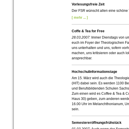
Vorlesungsfreie Zeit
Der FSR wünscht allen eine schöne V
[ mehr ... ]
Coffe & Tea for Free
28.03.2007:
Immer Dienstags von um 
euch im Foyer der Theologischen Fak
uns unterhalten und uns, sofern vo
machen, uns kritisieren oder auch lo
ansprechbar.
Hochschulinformationstage
Am 15. März wird auch die Theologi
(HIT) dabei sein. Es werden 1100 
und Berufsbildenden Schulen Sachs
Zum einen wird es Coffee & Tea & Co 
Haus 30) geben, zum anderen werden
16.00 Uhr im Melanchthonianum, Univ
sein.
Semestereröffnungsfrühstück